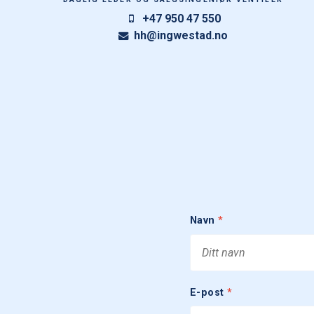
+47 950 47 550
hh@ingwestad.no
Navn
*
E-post
*