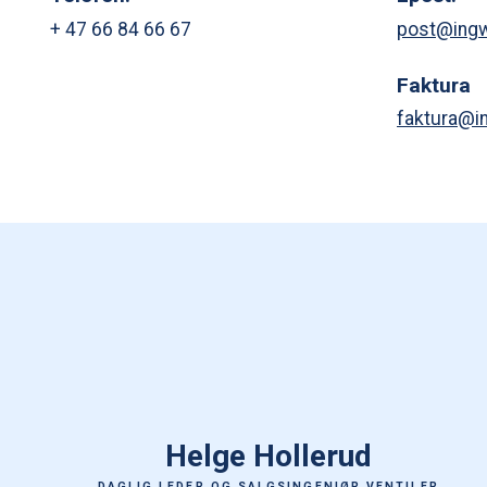
+ 47 66 84 66 67
post@ingw
Faktura
faktura@i
Helge Hollerud
DAGLIG LEDER OG SALGSINGENIØR VENTILER