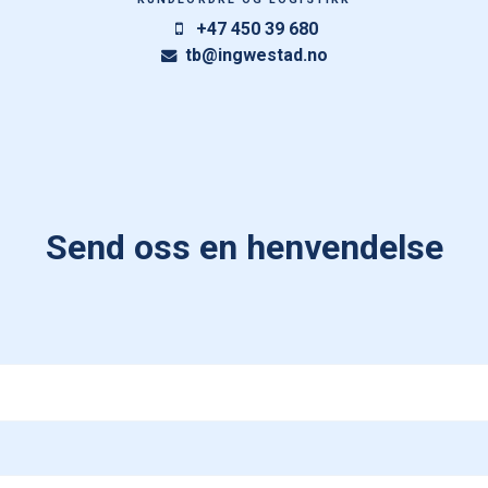
+47 450 39 680
tb@ingwestad.no
Send oss en henvendelse