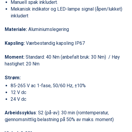
Manuell spak inkludert.
Mekanisk indikator og LED-lampe signal (åpen/lukket)
inkludert
Materiale:
Aluminiumslegering
Kapsling:
Værbestandig kapsling IP67
Moment:
Standard: 40 Nm (anbefalt bruk: 30 Nm) / Høy
hastighet: 20 Nm
Strøm:
85-265 V ac 1-fase, 50/60 Hz, ±10%
12 V dc
24 V dc
Arbeidssyklus
: S2 (på-av): 30 min (romtemperatur,
gjennomsnittlig belastning på 50% av maks. moment)