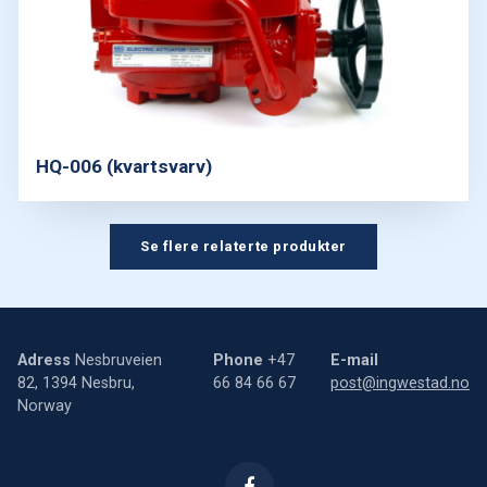
HQ-006 (kvartsvarv)
Se flere relaterte produkter
Adress
Nesbruveien
Phone
+47
E-mail
82, 1394 Nesbru,
66 84 66 67
post@ingwestad.no
Norway